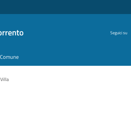
orrento
Seguici su
il Comune
 Villa