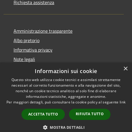
Richiesta assistenza
Amministrazione trasparente
Albo pretorio
Informativa privacy
Note legali
×
Dichiarazione di accessibilità
Informazioni sui cookie
Questo sito web utilizza cookie tecnici e assimilati strettamente
necessari al corretto funzionamento e alla navigazione del sito,
nonché un cookie tecnico analitico al solo fine di elaborare
informazioni statistiche, aggregate e anonime.
RSS
Copyright © 2026 • Comune di
Per maggiori dettagli, può consultare la cookie policy al seguente
link
Accessibilità
Piano di Sorrento • Powered by
Privacy
Municipium
Accesso
•
RIFIUTA TUTTO
ACCETTA TUTTO
Cookie
redazione
Mappa del sito
MOSTRA DETTAGLI