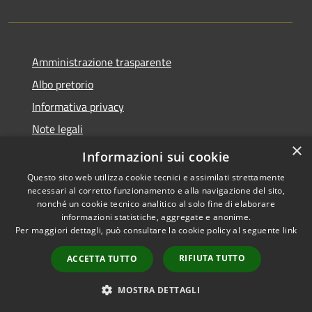
Amministrazione trasparente
Albo pretorio
Informativa privacy
Note legali
×
Dichiarazione di accessibilità
Informazioni sui cookie
Questo sito web utilizza cookie tecnici e assimilati strettamente
necessari al corretto funzionamento e alla navigazione del sito,
nonché un cookie tecnico analitico al solo fine di elaborare
informazioni statistiche, aggregate e anonime.
RSS
Copyright © 2026 • Comune di
Per maggiori dettagli, può consultare la cookie policy al seguente
link
Accessibilità
Piano di Sorrento • Powered by
Privacy
Municipium
Accesso
•
RIFIUTA TUTTO
ACCETTA TUTTO
Cookie
redazione
Mappa del sito
MOSTRA DETTAGLI