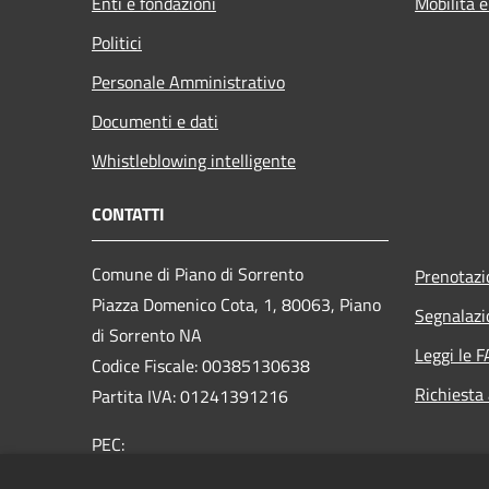
Enti e fondazioni
Mobilità e
Politici
Personale Amministrativo
Documenti e dati
Whistleblowing intelligente
CONTATTI
Comune di Piano di Sorrento
Prenotaz
Piazza Domenico Cota, 1, 80063, Piano
Segnalazi
di Sorrento NA
Leggi le 
Codice Fiscale: 00385130638
Richiesta
Partita IVA: 01241391216
PEC:
protocollo@pec.comune.pianodisorrento.na.it