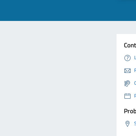
Cont
Prob