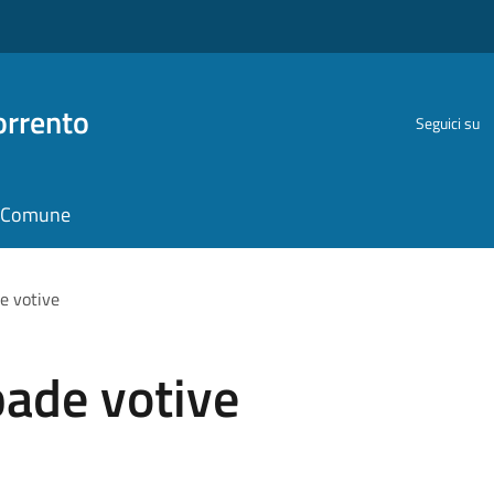
orrento
Seguici su
il Comune
e votive
ade votive