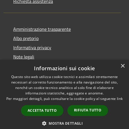
Richiesta assistenza
Amministrazione trasparente
Albo pretorio
Informativa privacy
Note legali
×
Dichiarazione di accessibilità
Informazioni sui cookie
Questo sito web utilizza cookie tecnici e assimilati strettamente
necessari al corretto funzionamento e alla navigazione del sito,
nonché un cookie tecnico analitico al solo fine di elaborare
informazioni statistiche, aggregate e anonime.
RSS
Copyright © 2026 • Comune di
Per maggiori dettagli, può consultare la cookie policy al seguente
link
Accessibilità
Piano di Sorrento • Powered by
Privacy
Municipium
Accesso
•
RIFIUTA TUTTO
ACCETTA TUTTO
Cookie
redazione
Mappa del sito
MOSTRA DETTAGLI