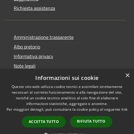
Richiesta assistenza
Amministrazione trasparente
Albo pretorio
Informativa privacy
Note legali
×
Dichiarazione di accessibilità
Informazioni sui cookie
Questo sito web utilizza cookie tecnici e assimilati strettamente
necessari al corretto funzionamento e alla navigazione del sito,
nonché un cookie tecnico analitico al solo fine di elaborare
informazioni statistiche, aggregate e anonime.
RSS
Copyright © 2026 • Comune di
Per maggiori dettagli, può consultare la cookie policy al seguente
link
Accessibilità
Piano di Sorrento • Powered by
Privacy
Municipium
Accesso
•
RIFIUTA TUTTO
ACCETTA TUTTO
Cookie
redazione