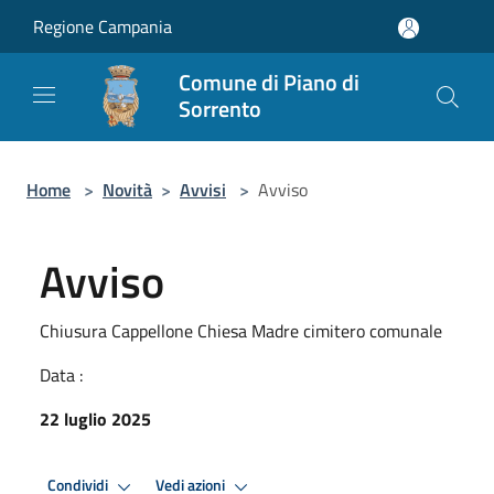
Salta al contenuto principale
Regione Campania
Comune di Piano di
Sorrento
Home
>
Novità
>
Avvisi
>
Avviso
Avviso
Chiusura Cappellone Chiesa Madre cimitero comunale
Data :
22 luglio 2025
Condividi
Vedi azioni