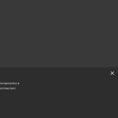
×
nzionamento e
nformazioni
Municipium
Accesso
di Piano di Sorrento • Powered by
•