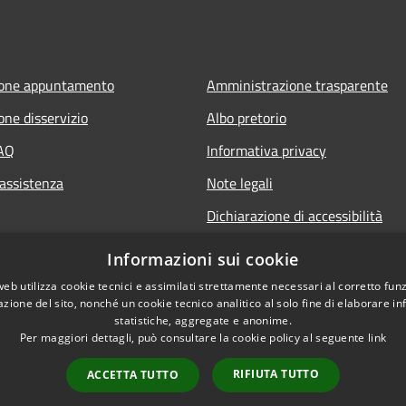
ione appuntamento
Amministrazione trasparente
one disservizio
Albo pretorio
FAQ
Informativa privacy
 assistenza
Note legali
Dichiarazione di accessibilità
Informazioni sui cookie
web utilizza cookie tecnici e assimilati strettamente necessari al corretto fu
azione del sito, nonché un cookie tecnico analitico al solo fine di elaborare i
statistiche, aggregate e anonime.
Per maggiori dettagli, può consultare la cookie policy al seguente
link
RIFIUTA TUTTO
ACCETTA TUTTO
l sito
Copyright © 2026 • Comune 