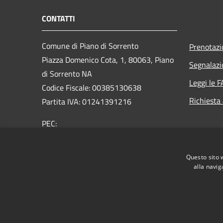
CONTATTI
Comune di Piano di Sorrento
Prenotaz
Piazza Domenico Cota, 1, 80063, Piano
Segnalazi
di Sorrento NA
Leggi le 
Codice Fiscale: 00385130638
Richiesta
Partita IVA: 01241391216
PEC:
protocollo@pec.comune.pianodisorrento.na.it
Centralino Unico: 0815344411
Questo sito 
alla navig
RSS
Accessibilità
Privacy
Cookie
Mappa de