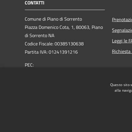
CONTATTI
Comune di Piano di Sorrento
Prenotaz
Piazza Domenico Cota, 1, 80063, Piano
Segnalazi
di Sorrento NA
Leggi le 
Codice Fiscale: 00385130638
Richiesta
Partita IVA: 01241391216
PEC:
protocollo@pec.comune.pianodisorrento.na.it
Centralino Unico: 0815344411
Questo sito 
alla navig
RSS
Accessibilità
Privacy
Cookie
Mappa de