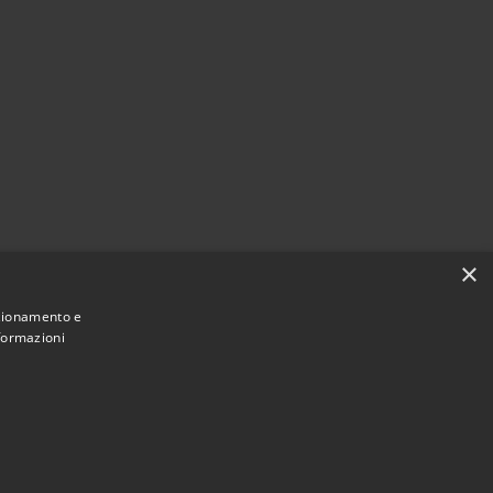
×
nzionamento e
nformazioni
Municipium
Accesso
di Piano di Sorrento • Powered by
•
redazione