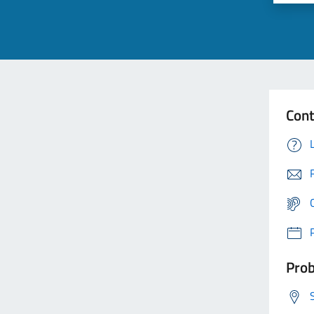
Cont
Prob